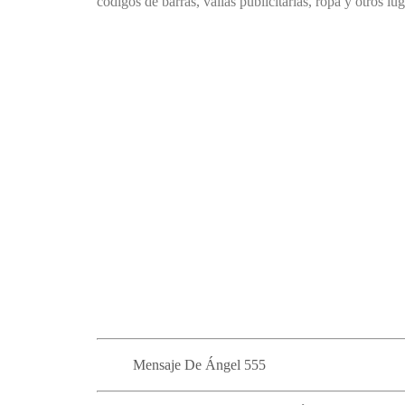
códigos de barras, vallas publicitarias, ropa y otros lug
Mensaje De Ángel 555