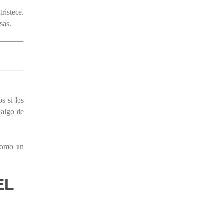
ristece.
sas.
s si los
 algo de
 como un
EL