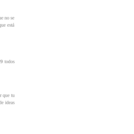
ue no se
que está
 9
todos
r que tu
de ideas