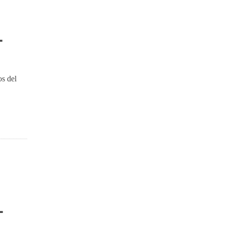
L
os del
L