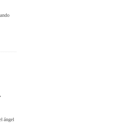
tando
L
el ángel