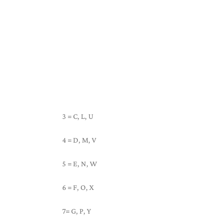
3 = C, L, U
4 = D, M, V
5 = E, N, W
6 = F, O, X
7= G, P, Y